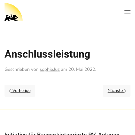
Anschlussleistung
Geschrieben von
sophie.luz
am
20. Mai 2022
.
Vorherige
Nächste
Initiative für Bauwerkintegrierte PV-Anlagen