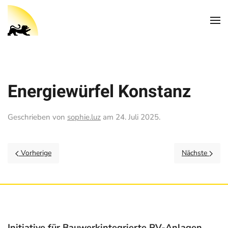
Energiewürfel Konstanz
Geschrieben von
sophie.luz
am
24. Juli 2025
.
Vorherige
Nächste
Initiative für Bauwerkintegrierte PV-Anlagen