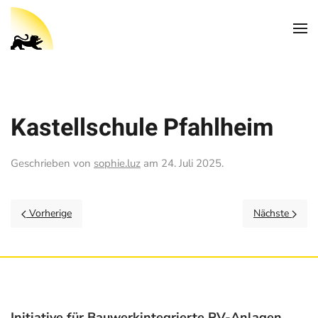
Kastellschule Pfahlheim
Geschrieben von
sophie.luz
am
24. Juli 2025
.
Vorherige
Nächste
Initiative für Bauwerkintegrierte PV-Anlagen