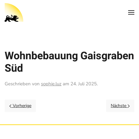
Wohnbebauung Gaisgraben
Süd
Geschrieben von
sophie.luz
am
24. Juli 2025
.
Vorherige
Nächste