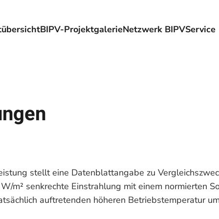
übersicht
BIPV-Projektgalerie
Netzwerk BIPV
Service
ungen
eistung stellt eine Datenblattangabe zu Vergleichszwec
 W/m² senkrechte Einstrahlung mit einem normierten So
tatsächlich auftretenden höheren Betriebstemperatur um