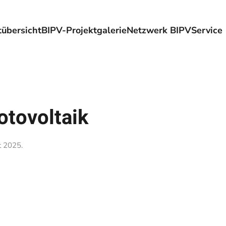
übersicht
BIPV-Projektgalerie
Netzwerk BIPV
Service
otovoltaik
t 2025
.