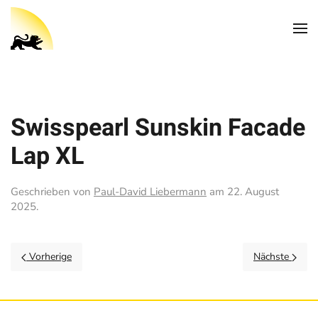
Swisspearl Sunskin Facade
Lap XL
Geschrieben von
Paul-David Liebermann
am
22. August
2025
.
Vorherige
Nächste