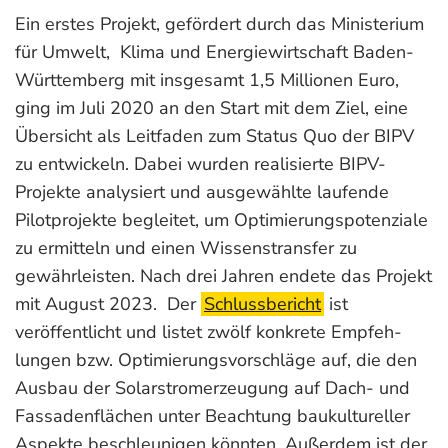
Ein erstes Projekt, gefördert durch das Ministerium
für Umwelt, Klima und Energiewirtschaft Baden-
Württemberg mit insgesamt 1,5 Millionen Euro,
ging im Juli 2020 an den Start mit dem Ziel, eine
Übersicht als Leitfaden zum Status Quo der BIPV
zu entwickeln. Dabei wurden realisierte BIPV-
Projekte analysiert und ausgewählte laufende
Pilotprojekte begleitet, um Optimierungspotenziale
zu ermitteln und einen Wissenstransfer zu
gewährleisten.
Nach drei Jahren endete das Projekt
mit August 2023. Der
Schlussbericht
ist
veröffentlicht und listet zwölf konkrete Emp­feh­
lungen bzw. Opti­mie­rungs­vor­schläge auf, die den
Ausbau der Solar­strom­erzeu­gung auf Dach- und
Fassadenflächen unter Beachtung bau­kul­tu­rel­ler
Aspekte beschleunigen könnten. Außerdem ist der