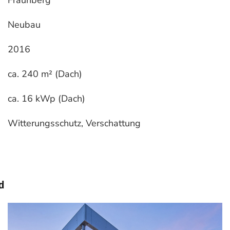
Fraunberg
Neubau
2016
ca. 240 m² (Dach)
ca. 16 kWp (Dach)
Witterungsschutz, Verschattung
d