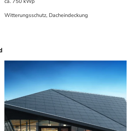
ca. 750 kWp
Witterungsschutz, Dacheindeckung
d